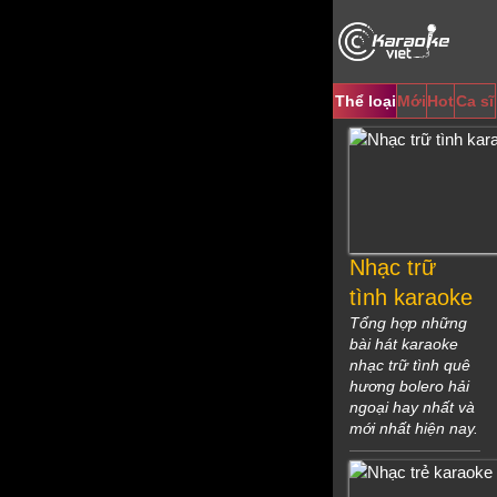
Video
Player
Thể loại
Mới
Hot
Ca sĩ
Nhạc trữ
tình karaoke
Tổng hợp những
bài hát karaoke
nhạc trữ tình quê
hương bolero hải
ngoại hay nhất và
mới nhất hiện nay.