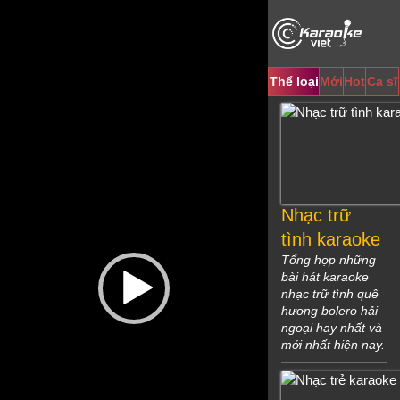
Video
Player
Thể loại
Mới
Hot
Ca sĩ
Nhạc trữ
tình karaoke
Tổng hợp những
bài hát karaoke
nhạc trữ tình quê
hương bolero hải
ngoại hay nhất và
mới nhất hiện nay.