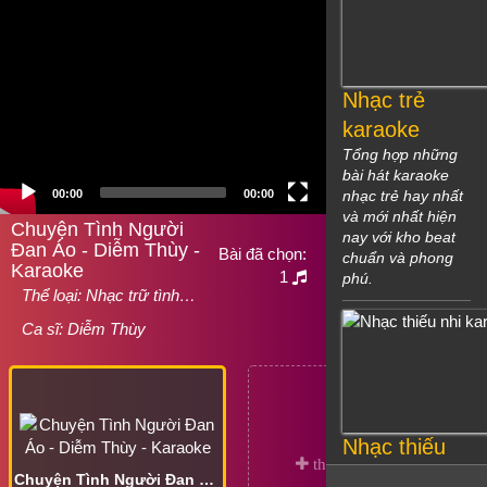
Nhạc trẻ
karaoke
Tổng hợp những
bài hát karaoke
00:00
00:00
nhạc trẻ hay nhất
và mới nhất hiện
Chuyện Tình Người
nay với kho beat
Đan Áo - Diễm Thùy -
Bài đã chọn:
chuẩn và phong
Karaoke
1
phú.
Thể loại:
Nhạc trữ tình…
Ca sĩ:
Diễm Thùy
Nhạc thiếu
nhi karaoke
Chuyện Tình Người Đan Áo - Diễm Thùy - Karaoke