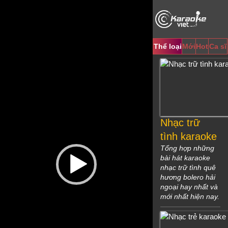
Video
Player
Thể loại
Mới
Hot
Ca sĩ
Nhạc trữ
tình karaoke
Tổng hợp những
bài hát karaoke
nhạc trữ tình quê
hương bolero hải
ngoại hay nhất và
mới nhất hiện nay.