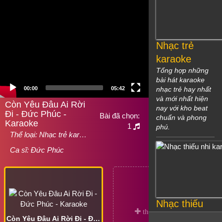
Nhạc trẻ
karaoke
Tổng hợp những
bài hát karaoke
00:00
05:42
nhạc trẻ hay nhất
và mới nhất hiện
Còn Yêu Đâu Ai Rời
nay với kho beat
Đi - Đức Phúc -
Bài đã chọn:
chuẩn và phong
Karaoke
1
phú.
Thể loại:
Nhạc trẻ kar…
Ca sĩ:
Đức Phúc
Nhạc thiếu
nhi karaoke
Còn Yêu Đâu Ai Rời Đi - Đức Phúc - Karaoke