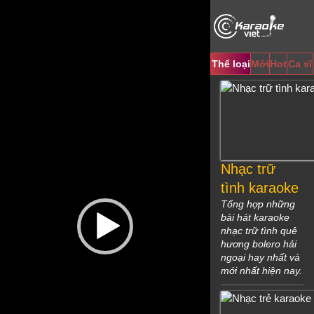
Video
Player
Thể loại
Mới
Hot
Ca sĩ
Nhạc trữ
tình karaoke
Tổng hợp những
bài hát karaoke
nhạc trữ tình quê
hương bolero hải
ngoại hay nhất và
mới nhất hiện nay.