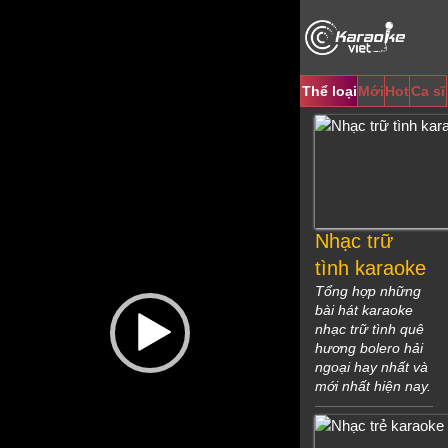
Video
Player
Thể loại
Mới
Hot
Ca sĩ
Nhạc trữ
tình karaoke
Tổng hợp những
bài hát karaoke
nhạc trữ tình quê
hương bolero hải
ngoại hay nhất và
mới nhất hiện nay.