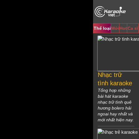
Video
Player
Thể loại
Mới
Hot
Ca sĩ
Nhạc trữ
tình karaoke
Tổng hợp những
bài hát karaoke
nhạc trữ tình quê
hương bolero hải
ngoại hay nhất và
mới nhất hiện nay.