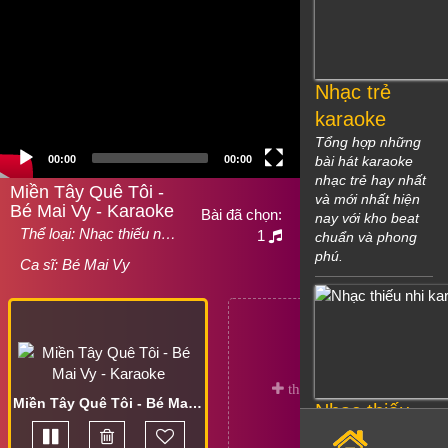
Nhạc trẻ
karaoke
Tổng hợp những
00:00
00:00
bài hát karaoke
nhạc trẻ hay nhất
Miền Tây Quê Tôi -
và mới nhất hiện
Bé Mai Vy - Karaoke
Bài đã chọn:
nay với kho beat
Thể loại:
Nhạc thiếu n…
1
chuẩn và phong
phú.
Ca sĩ:
Bé Mai Vy
Miền Tây Quê Tôi - Bé Mai Vy - Karaoke
Nhạc thiếu
nhi karaoke