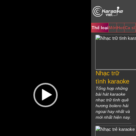
Video
Player
Thể loại
Mới
Hot
Ca sĩ
Nhạc trữ
tình karaoke
Tổng hợp những
bài hát karaoke
nhạc trữ tình quê
hương bolero hải
ngoại hay nhất và
mới nhất hiện nay.