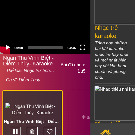
Nhạc trẻ
karaoke
Tổng hợp những
00:00
04:46
bài hát karaoke
nhạc trẻ hay nhất
Ngàn Thu Vĩnh Biệt -
và mới nhất hiện
Diễm Thùy- Karaoke
Bài đã chọn:
nay với kho beat
Thể loại:
Nhạc trữ tình…
1
chuẩn và phong
phú.
Ca sĩ:
Diễm Thùy
Ngàn Thu Vĩnh Biệt - Diễm Thùy- Karaoke
Nhạc thiếu
nhi karaoke