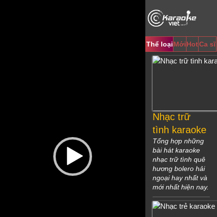
Video
Player
Thể loại
Mới
Hot
Ca sĩ
Nhạc trữ
tình karaoke
Tổng hợp những
bài hát karaoke
nhạc trữ tình quê
hương bolero hải
ngoại hay nhất và
mới nhất hiện nay.