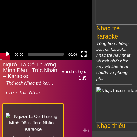
Nhạc trẻ
karaoke
Tổng hợp những
bài hát karaoke
00:00
00:00
nhạc trẻ hay nhất
và mới nhất hiện
Người Ta Có Thương
nay với kho beat
Mình Đâu - Trúc Nhân
Bài đã chọn:
chuẩn và phong
– Karaoke
1
phú.
Thể loại:
Nhạc trẻ kar…
Ca sĩ:
Trúc Nhân
Nhạc thiếu
nhi karaoke