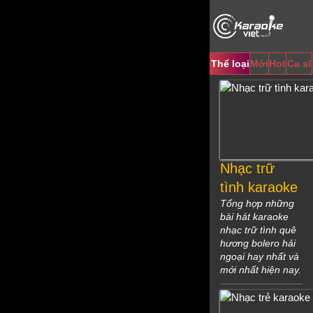
Video
Player
Thể loại
Mới
Hot
Ca sĩ
Nhạc trữ
tình karaoke
Tổng hợp những
bài hát karaoke
nhạc trữ tình quê
hương bolero hải
ngoại hay nhất và
mới nhất hiện nay.