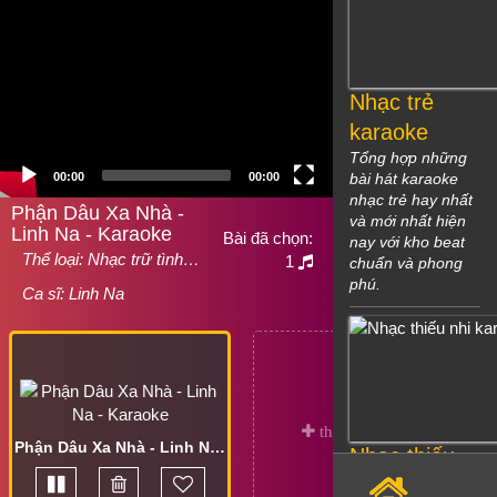
Nhạc trẻ
karaoke
Tổng hợp những
00:00
00:00
bài hát karaoke
nhạc trẻ hay nhất
Phận Dâu Xa Nhà -
và mới nhất hiện
Linh Na - Karaoke
Bài đã chọn:
nay với kho beat
Thể loại:
Nhạc trữ tình…
1
chuẩn và phong
phú.
Ca sĩ:
Linh Na
Phận Dâu Xa Nhà - Linh Na - Karaoke
Nhạc thiếu
nhi karaoke