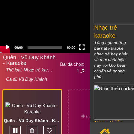
Nhạc trẻ
karaoke
Tổng hợp những
00:00
00:00
bài hát karaoke
nhạc trẻ hay nhất
Quên - Vũ Duy Khánh
và mới nhất hiện
- Karaoke
Bài đã chọn:
nay với kho beat
Thể loại:
Nhạc trẻ kar…
1
chuẩn và phong
phú.
Ca sĩ:
Vũ Duy Khánh
Quên - Vũ Duy Khánh - Karaoke
Nhạc thiếu
nhi karaoke