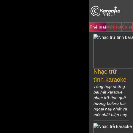
Video
Player
Thể loại
Mới
Hot
Ca sĩ
Nhạc trữ
tình karaoke
Tổng hợp những
bài hát karaoke
nhạc trữ tình quê
hương bolero hải
ngoại hay nhất và
mới nhất hiện nay.