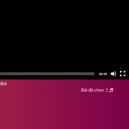
00:00
oke
Bài đã chọn:
1