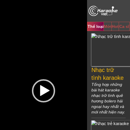
Video
Player
Thể loại
Mới
Hot
Ca sĩ
Nhạc trữ
tình karaoke
Tổng hợp những
bài hát karaoke
nhạc trữ tình quê
hương bolero hải
ngoại hay nhất và
mới nhất hiện nay.