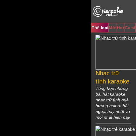
Video
Player
Thể loại
Mới
Hot
Ca sĩ
Nhạc trữ
tình karaoke
Tổng hợp những
bài hát karaoke
nhạc trữ tình quê
hương bolero hải
ngoại hay nhất và
mới nhất hiện nay.