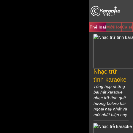
Video
Player
Thể loại
Mới
Hot
Ca sĩ
Nhạc trữ
tình karaoke
Tổng hợp những
bài hát karaoke
nhạc trữ tình quê
hương bolero hải
ngoại hay nhất và
mới nhất hiện nay.