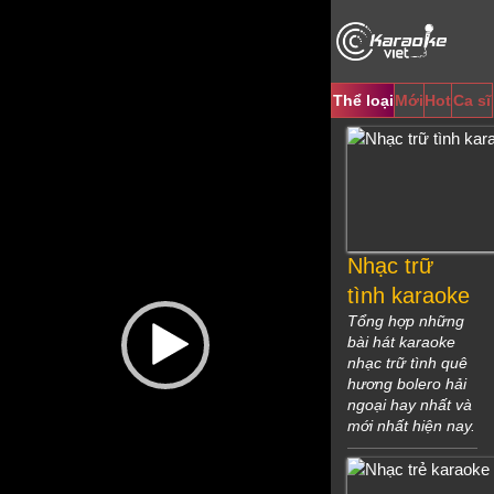
Video
Player
Thể loại
Mới
Hot
Ca sĩ
Nhạc trữ
tình karaoke
Tổng hợp những
bài hát karaoke
nhạc trữ tình quê
hương bolero hải
ngoại hay nhất và
mới nhất hiện nay.