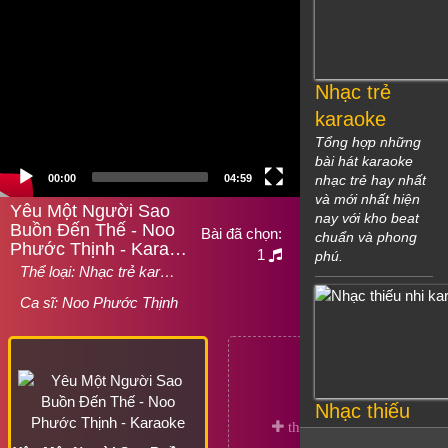
Nhạc trẻ
karaoke
Tổng hợp những
bài hát karaoke
00:00
04:59
nhạc trẻ hay nhất
và mới nhất hiện
Yêu Một Người Sao
nay với kho beat
Buồn Đến Thế - Noo
Bài đã chọn:
chuẩn và phong
Phước Thịnh - Kara…
1
phú.
Thể loại:
Nhạc trẻ kar…
Ca sĩ:
Noo Phước Thịnh
Nhạc thiếu
nhi karaoke