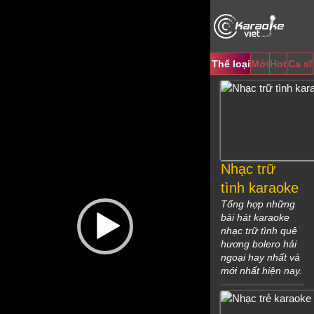
Video
Player
Thể loại
Mới
Hot
Ca sĩ
Nhạc trữ
tình karaoke
Tổng hợp những
bài hát karaoke
nhạc trữ tình quê
hương bolero hải
ngoại hay nhất và
mới nhất hiện nay.