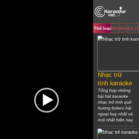
Video
Player
Thể loại
Mới
Hot
Ca sĩ
Nhạc trữ
tình karaoke
Tổng hợp những
bài hát karaoke
nhạc trữ tình quê
hương bolero hải
ngoại hay nhất và
mới nhất hiện nay.