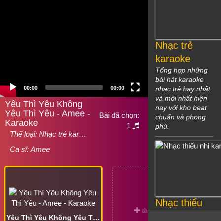
Nhạc trẻ
karaoke
Tổng hợp những
bài hát karaoke
00:00
00:00
nhạc trẻ hay nhất
và mới nhất hiện
Yêu Thì Yêu Không
nay với kho beat
Yêu Thì Yêu - Amee -
Bài đã chọn:
chuẩn và phong
Karaoke
1
phú.
Thể loại:
Nhạc trẻ kar…
Ca sĩ:
Amee
Nhạc thiếu
nhi karaoke
Yêu Thì Yêu Không Yêu Thì Yêu - Amee - Karaoke