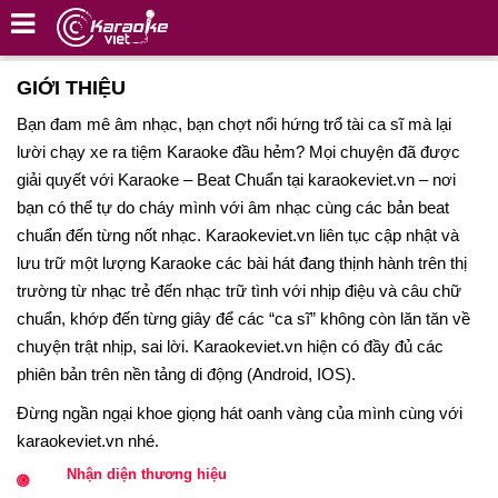
GIỚI THIỆU
Bạn đam mê âm nhạc, bạn chợt nổi hứng trổ tài ca sĩ mà lại
lười chạy xe ra tiệm Karaoke đầu hẻm? Mọi chuyện đã được
giải quyết với Karaoke – Beat Chuẩn tại karaokeviet.vn – nơi
bạn có thể tự do cháy mình với âm nhạc cùng các bản beat
chuẩn đến từng nốt nhạc. Karaokeviet.vn liên tục cập nhật và
lưu trữ một lượng Karaoke các bài hát đang thịnh hành trên thị
trường từ nhạc trẻ đến nhạc trữ tình với nhịp điệu và câu chữ
chuẩn, khớp đến từng giây để các “ca sĩ” không còn lăn tăn về
chuyện trật nhịp, sai lời. Karaokeviet.vn hiện có đầy đủ các
phiên bản trên nền tảng di động (Android, IOS).
Đừng ngần ngại khoe giọng hát oanh vàng của mình cùng với
karaokeviet.vn nhé.
Nhận diện thương hiệu