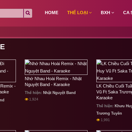
HOME
THỂ LOẠI
BXH
CA 
KE
Nhớ Nhau Hoài Remix - Nhật
Nguyệt Band - Karaoke
Remix -
LK Chiều Cuối Tu
raoke
Vũ Ft Saka Trươn
Thể hiện:
Nhật Nguyệt Band
Karaoke
1,924
and
Thể hiện:
Khưu Huy
Trương Tuyền
1,991