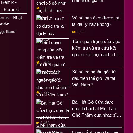
hình thức giải trí
3,505
emix - Nhật
Vé số bán ế có được trả
raoke
lại đại lý hay không?
yệt Band
3,319
Tầm quan trọng của việc
kiểm tra và tra cứu kết
quả xổ số một cách chí…
3,204
Xổ số có nguồn gốc từ
đâu trên thế giới và tại
Việt Nam?
2,738
Bài Hát Gõ Cửa thực
chất là bài hát Một Lần
Ghé Thăm của nhạc sĩ…
8,462
Hoàn cảnh sáng tác bài