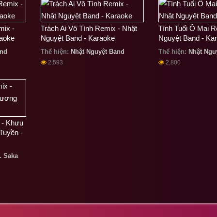
mix -
Trách Ai Vô Tình Remix - Nhật
Tình Tuổi Ô Mai R
raoke
Nguyệt Band - Karaoke
Nguyệt Band - Ka
and
Thể hiện:
Nhật Nguyệt Band
Thể hiện:
Nhật Ngu
2,593
2,800
 - Khưu
Tuyền -
.
Saka