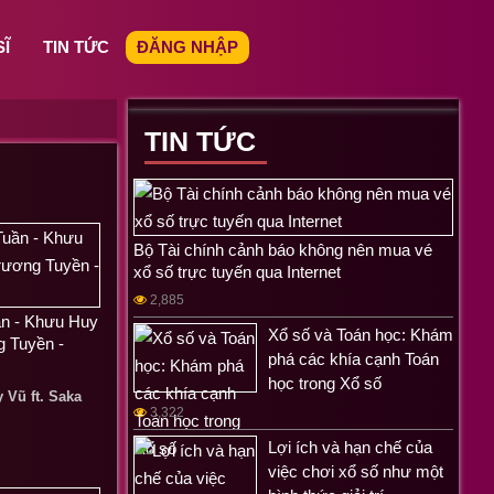
SĨ
TIN TỨC
ĐĂNG NHẬP
TIN TỨC
Bộ Tài chính cảnh báo không nên mua vé
xổ số trực tuyến qua Internet
2,885
ần - Khưu Huy
Xổ số và Toán học: Khám
g Tuyền -
phá các khía cạnh Toán
học trong Xổ số
 Vũ ft.
Saka
3,322
Lợi ích và hạn chế của
việc chơi xổ số như một