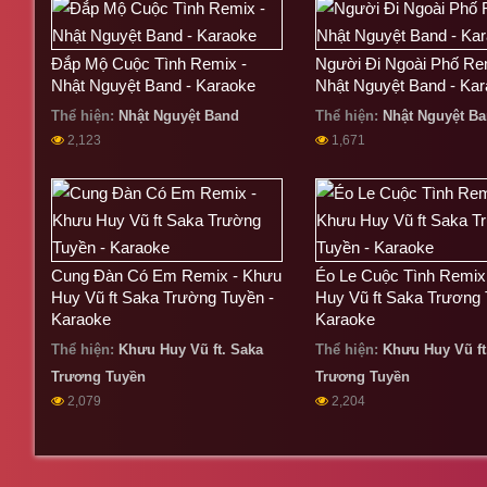
Đắp Mộ Cuộc Tình Remix -
Người Đi Ngoài Phố Re
Nhật Nguyệt Band - Karaoke
Nhật Nguyệt Band - Ka
Thể hiện:
Nhật Nguyệt Band
Thể hiện:
Nhật Nguyệt B
2,123
1,671
Cung Đàn Có Em Remix - Khưu
Éo Le Cuộc Tình Remix
Huy Vũ ft Saka Trường Tuyền -
Huy Vũ ft Saka Trương 
Karaoke
Karaoke
Thể hiện:
Khưu Huy Vũ ft.
Saka
Thể hiện:
Khưu Huy Vũ ft
Trương Tuyền
Trương Tuyền
2,079
2,204