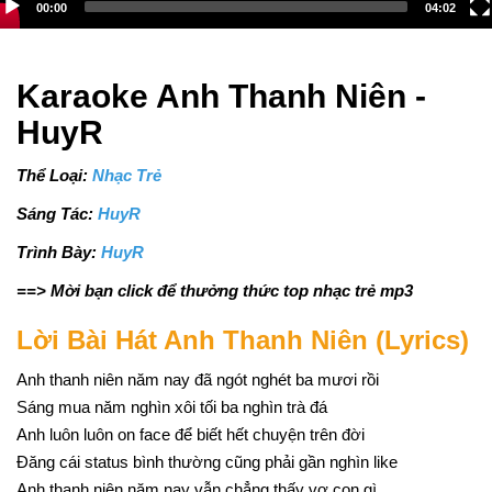
00:00
04:02
Karaoke Anh Thanh Niên -
HuyR
Thể Loại:
Nhạc Trẻ
Sáng Tác:
HuyR
Trình Bày:
HuyR
==> Mời bạn click để thưởng thức top
nhạc trẻ mp3
Lời Bài Hát Anh Thanh Niên (Lyrics)
Anh thanh niên năm nay đã ngót nghét ba mươi rồi
Sáng mua năm nghìn xôi tối ba nghìn trà đá
Anh luôn luôn on face để biết hết chuyện trên đời
Đăng cái status bình thường cũng phải gần nghìn like
Anh thanh niên năm nay vẫn chẳng thấy vợ con gì