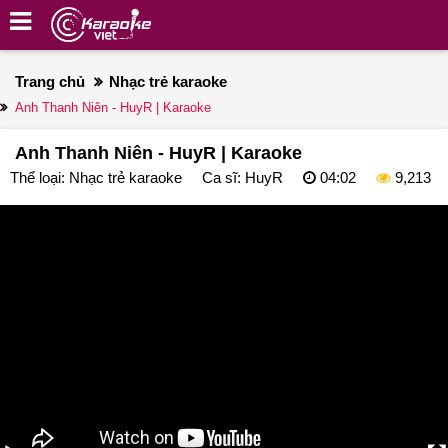
Trang chủ
Nhạc trẻ karaoke
Anh Thanh Niên - HuyR | Karaoke
Anh Thanh Niên - HuyR | Karaoke
Thể loại:
Nhạc trẻ karaoke
Ca sĩ:
HuyR
04:02
9,213
deo
ayer