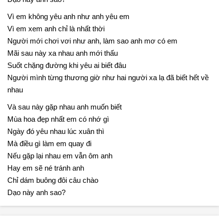
Vì em không yêu anh như anh yêu em
Vì em xem anh chỉ là nhất thời
Người mới chơi vơi như anh, làm sao anh mơ có em
Mãi sau này xa nhau anh mới thấu
Suốt chặng đường khi yêu ai biết đâu
Người mình từng thương giờ như hai người xa lạ đã biết hết về
nhau
Và sau này gặp nhau anh muốn biết
Mùa hoa đẹp nhất em có nhớ gì
Ngày đó yêu nhau lúc xuân thì
Mà điều gì làm em quay đi
Nếu gặp lại nhau em vẫn ôm anh
Hay em sẽ né tránh anh
Chỉ dám buông đôi câu chào
Dạo này anh sao?