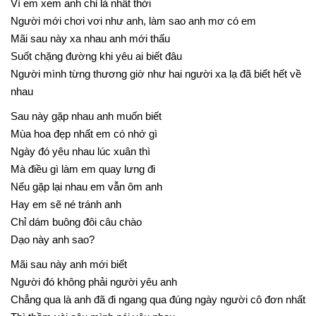
Vì em xem anh chỉ là nhất thời
Người mới chơi vơi như anh, làm sao anh mơ có em
Mãi sau này xa nhau anh mới thấu
Suốt chặng đường khi yêu ai biết đâu
Người mình từng thương giờ như hai người xa lạ đã biết hết về
nhau
Sau này gặp nhau anh muốn biết
Mùa hoa đẹp nhất em có nhớ gì
Ngày đó yêu nhau lúc xuân thì
Mà điều gì làm em quay lưng đi
Nếu gặp lại nhau em vẫn ôm anh
Hay em sẽ né tránh anh
Chỉ dám buông đôi câu chào
Dạo này anh sao?
Mãi sau này anh mới biết
Người đó không phải người yêu anh
Chẳng qua là anh đã đi ngang qua đúng ngày người cô đơn nhất