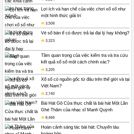
Lợi ích và hạn chế của việc chơi xổ số như
một hình thức giải trí
3,508
Vé số bán ế có được trả lại đại lý hay không?
3,323
Tầm quan trọng của việc kiểm tra và tra cứu
kết quả xổ số một cách chính xác?
3,205
Xổ số có nguồn gốc từ đâu trên thế giới và tại
Việt Nam?
2,740
Bài Hát Gõ Cửa thực chất là bài hát Một Lần
Ghé Thăm của nhạc sĩ Mạnh Quỳnh
8,466
Hoàn cảnh sáng tác bài hát: Chuyến tàu
hoàng hôn