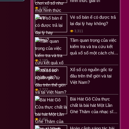
hình thức giải trí
3,497
Vé số bán ế có được trả
lại đại lý hay không?
3,311
Tầm quan trọng của việc
kiểm tra và tra cứu kết
quả xổ số một cách chí…
3,195
Xổ số có nguồn gốc từ
đâu trên thế giới và tại
Việt Nam?
2,727
Bài Hát Gõ Cửa thực
chất là bài hát Một Lần
Ghé Thăm của nhạc sĩ…
8,451
Hoàn cảnh sáng tác bài