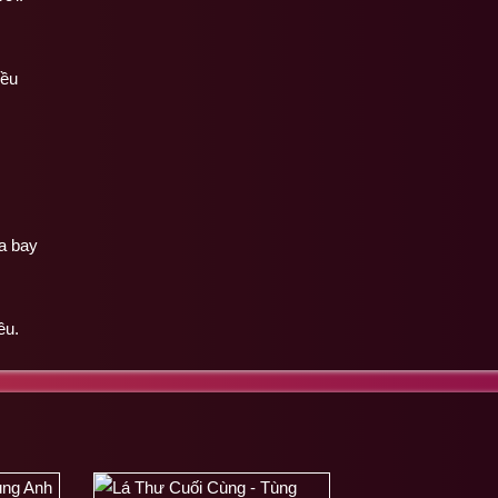
iều
a bay
ều.