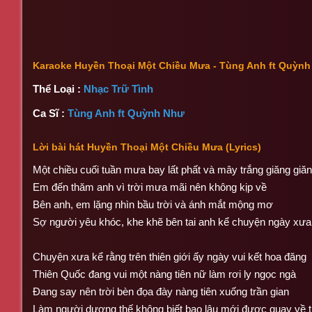
Karaoke Huyền Thoại Một Chiều Mưa - Tùng Anh ft Quỳn
Thể Loại :
Nhạc Trữ Tình
Ca Sĩ :
Tùng Anh
ft Quỳnh Như
Lời bài hát Huyền Thoại Một Chiều Mưa (Lyrics)
Một chiều cuối tuần mưa bay lất phất và mây trắng giăng giă
Em đến thăm anh vì trời mưa mãi nên không kịp về
Bên anh, em lặng nhìn bầu trời và ánh mắt mộng mơ
Sợ người yêu khóc, khe khẽ bên tai anh kể chuyện ngày xưa
Chuyện xưa kể rằng trên thiên giới ấy ngày vui kết hoa đăng
Thiên Quốc đang vui một nàng tiên nữ làm rơi ly ngọc ngà
Đang say nên trời bèn đọa đày nàng tiên xuống trần gian
Làm người dương thế không biết bao lâu mới được quay về t