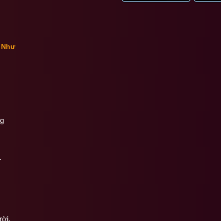
h Như
ng
.
rời.