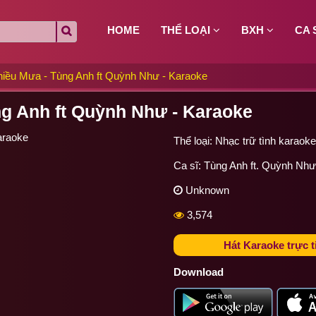
HOME
THỂ LOẠI
BXH
CA 
iều Mưa - Tùng Anh ft Quỳnh Như - Karaoke
g Anh ft Quỳnh Như - Karaoke
Thể loại:
Nhạc trữ tình karaoke
Ca sĩ:
Tùng Anh ft.
Quỳnh Như
Unknown
3,574
Hát Karaoke trực t
Download