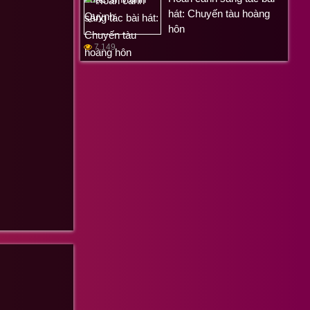
hát: Chuyến tàu hoàng
hôn
7,149