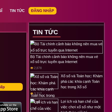
SĨ
TIN TỨC
ĐĂNG NHẬP
TIN TỨC
Bộ Tài chính cảnh báo không nên mua vé
xổ số trực tuyến qua Internet
2,878
Xổ số và Toán học: Khám
phá các khía cạnh Toán
iếp
học trong Xổ số
3,317
Lợi ích và hạn chế của
việc chơi xổ số như một