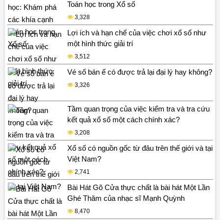
Toán học trong Xổ số
3,328
Lợi ích và hạn chế của việc chơi xổ số như
một hình thức giải trí
3,512
Vé số bán ế có được trả lại đại lý hay không?
3,326
Tầm quan trọng của việc kiểm tra và tra cứu
kết quả xổ số một cách chính xác?
3,208
Xổ số có nguồn gốc từ đâu trên thế giới và tại
Việt Nam?
2,741
Bài Hát Gõ Cửa thực chất là bài hát Một Lần
Ghé Thăm của nhạc sĩ Mạnh Quỳnh
8,470