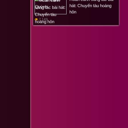
hát: Chuyến tàu hoàng
hôn
7,149