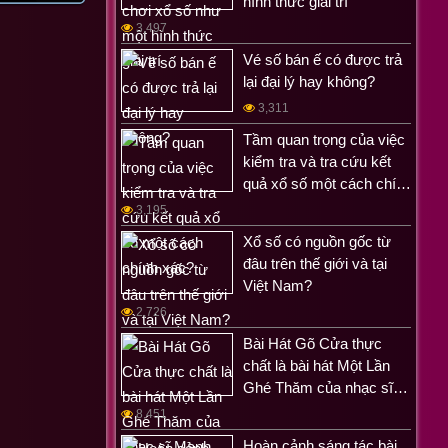
hình thức giải trí
3,497
Vé số bán ế có được trả
lại đại lý hay không?
3,311
Tầm quan trọng của việc
kiểm tra và tra cứu kết
quả xổ số một cách chí…
3,195
Xổ số có nguồn gốc từ
đâu trên thế giới và tại
Việt Nam?
2,726
Bài Hát Gõ Cửa thực
chất là bài hát Một Lần
Ghé Thăm của nhạc sĩ…
8,451
Hoàn cảnh sáng tác bài