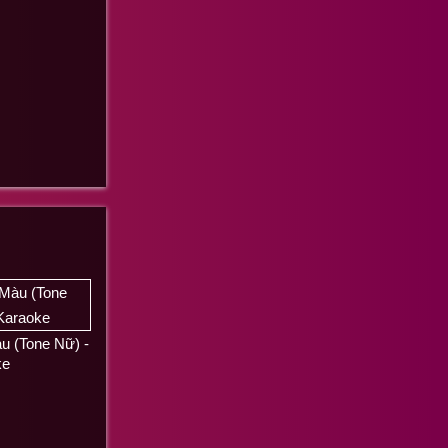
 (Tone Nữ) -
ke