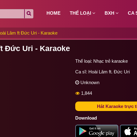
HOME
THỂ LOẠI
BXH
CA 
oài Lâm ft Đức Uri - Karaoke
t Đức Uri - Karaoke
Thể loại:
Nhạc trẻ karaoke
Ca sĩ:
Hoài Lâm ft.
Đức Uri
Unknown
1,844
Hát Karaoke trực t
Download