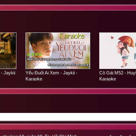
 Jaykii
Yếu Đuối Ai Xem - Jaykii -
Cô Gái M52 - HuyR
Karaoke
Karaoke