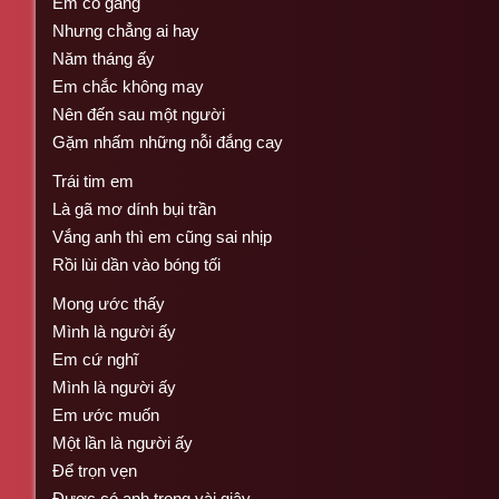
Em cố gắng
Nhưng chẳng ai hay
Năm tháng ấy
Em chắc không may
Nên đến sau một người
Gặm nhấm những nỗi đắng cay
Trái tim em
Là gã mơ dính bụi trần
Vắng anh thì em cũng sai nhịp
Rồi lùi dần vào bóng tối
Mong ước thấy
Mình là người ấy
Em cứ nghĩ
Mình là người ấy
Em ước muốn
Một lần là người ấy
Để trọn vẹn
Được có anh trong vài giây