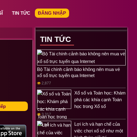
SĨ
TIN TỨC
ĐĂNG NHẬP
TIN TỨC
Bộ Tài chính cảnh báo không nên mua vé
xổ số trực tuyến qua Internet
2,877
Xổ số và Toán học: Khám
phá các khía cạnh Toán
iếp
học trong Xổ số
3,317
Lợi ích và hạn chế của
việc chơi xổ số như một