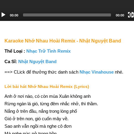
00:00
00:00
Karaoke Nhớ Nhau Hoài Remix - Nhật Nguyệt Band
Thể Loại :
Nhạc Trữ Tình Remix
Ca Sĩ:
Nhật Nguyệt Band
==> CLick để thưởng thức danh sách
Nhạc Vinahouse
nhé.
Lời bài hát Nhớ Nhau Hoài Remix (Lyrics)
Anh ở nơi nào, có còn mùa Xuân không anh
Rừng ngàn lá gió, từng đêm nhắc nhở, thì thầm.
Nắng ở trên đầu, nắng trong lòng phố
Gió ở trên non, gió cuốn mây về.
Sao anh vẫn ngồi mà nghe cô đơn
Mà nghe nức nở trong hồn