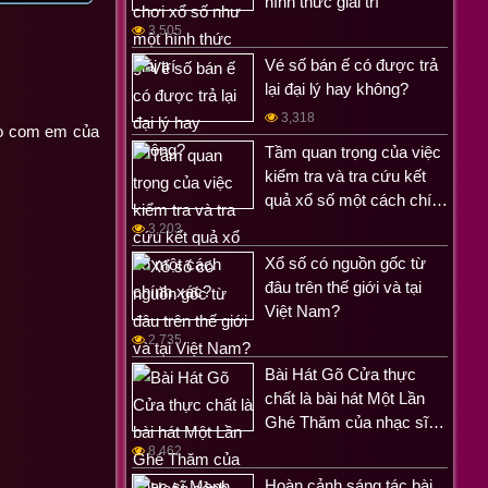
hình thức giải trí
3,505
Vé số bán ế có được trả
lại đại lý hay không?
3,318
ho com em của
Tầm quan trọng của việc
kiểm tra và tra cứu kết
quả xổ số một cách chí…
3,203
Xổ số có nguồn gốc từ
đâu trên thế giới và tại
Việt Nam?
2,735
Bài Hát Gõ Cửa thực
chất là bài hát Một Lần
Ghé Thăm của nhạc sĩ…
8,462
Hoàn cảnh sáng tác bài