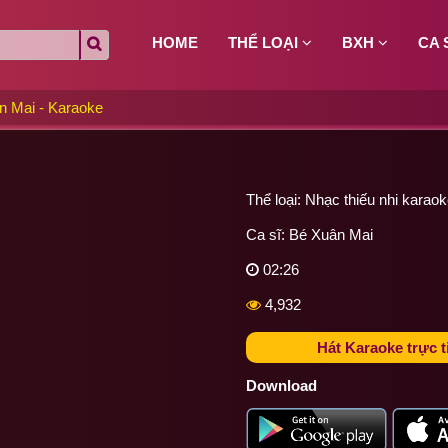
HOME
THỂ LOẠI
BXH
CA 
n Mai - Karaoke
Thể loại:
Nhạc thiếu nhi karaok
Ca sĩ:
Bé Xuân Mai
02:26
4,932
Hát Karaoke trực t
Download