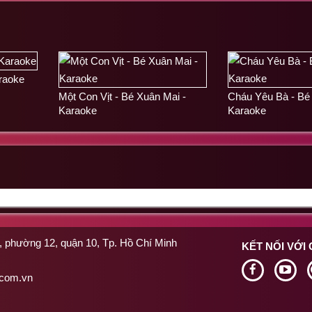
araoke
Một Con Vịt - Bé Xuân Mai -
Cháu Yêu Bà - Bé
Karaoke
Karaoke
 phường 12, quận 10, Tp. Hồ Chí Minh
KẾT NỐI VỚI
.com.vn