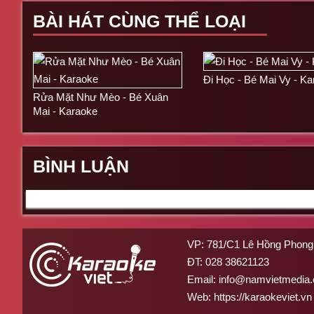
BÀI HÁT CÙNG THỂ LOẠI
Đi Học - Bé Mai Vy - K
Rửa Mặt Như Mèo - Bé Xuân
Mai - Karaoke
BÌNH LUẬN
VP: 781/C1 Lê Hồng Phong,
ĐT:
028 38621123
Email:
info@namvietmedia
Web: https://karaokeviet.vn