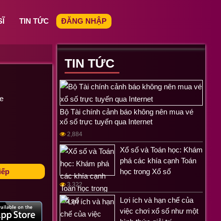
SĨ
TIN TỨC
ĐĂNG NHẬP
TIN TỨC
e
Bộ Tài chính cảnh báo không nên mua vé
xổ số trực tuyến qua Internet
2,884
Xổ số và Toán học: Khám
phá các khía cạnh Toán
iếp
học trong Xổ số
3,322
Lợi ích và hạn chế của
việc chơi xổ số như một