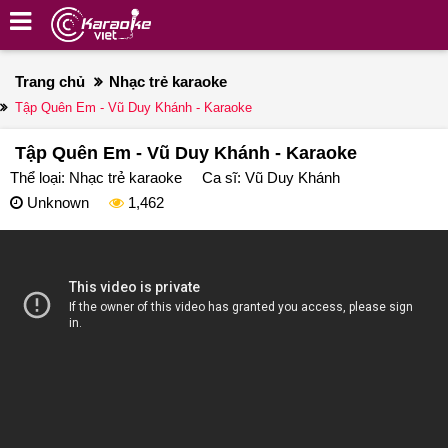
Trang chủ
Nhạc trẻ karaoke
Tập Quên Em - Vũ Duy Khánh - Karaoke
Tập Quên Em - Vũ Duy Khánh - Karaoke
Thể loại:
Nhạc trẻ karaoke
Ca sĩ:
Vũ Duy Khánh
Unknown
1,462
deo
ayer