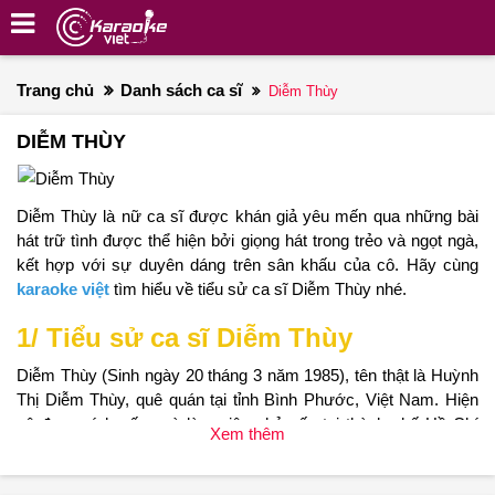
Trang chủ
Danh sách ca sĩ
Diễm Thùy
DIỄM THÙY
Diễm Thùy là nữ ca sĩ được khán giả yêu mến qua những bài
hát trữ tình được thể hiện bởi giọng hát trong trẻo và ngọt ngà,
kết hợp với sự duyên dáng trên sân khấu của cô. Hãy cùng
karaoke việt
tìm hiểu về tiểu sử ca sĩ Diễm Thùy nhé.
1/ Tiểu sử ca sĩ Diễm Thùy
Diễm Thùy (Sinh ngày 20 tháng 3 năm 1985), tên thật là Huỳnh
Thị Diễm Thùy, quê quán tại tỉnh Bình Phước, Việt Nam. Hiện
cô đang sính sống và làm việc chủ yếu tại thành phố Hồ Chí
Xem thêm
Minh.
Cô hiện đang là ca sĩ chuyên nghiệp chuyên hát dòng nhạc trữ