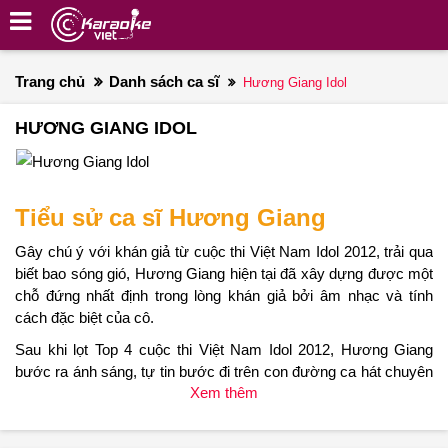
Trang chủ
Danh sách ca sĩ
Hương Giang Idol
HƯƠNG GIANG IDOL
Tiểu sử ca sĩ Hương Giang
Gây chú ý với khán giả từ cuộc thi Việt Nam Idol 2012, trải qua
biết bao sóng gió, Hương Giang hiện tại đã xây dựng được một
chỗ đứng nhất định trong lòng khán giả bởi âm nhạc và tính
cách đặc biệt của cô.
Sau khi lọt Top 4 cuộc thi Việt Nam Idol 2012, Hương Giang
bước ra ánh sáng, tự tin bước đi trên con đường ca hát chuyên
Xem thêm
nghiệp khi phát hành album đầu tay với chủ đề “Thủy Ngân”.
Đây được xem là cột mốc lớn đánh dấu cho sự nghiệp theo
đuổi ước mơ âm nhạc với những sản phẩm chất lượng sau này