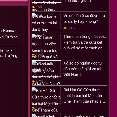
hình thức giải trí
3,503
Vé số bán ế có được trả
lại đại lý hay không?
3,317
Tầm quan trọng của việc
kiểm tra và tra cứu kết
quả xổ số một cách chí…
emix -
3,201
ka Trường
Xổ số có nguồn gốc từ
đâu trên thế giới và tại
Việt Nam?
2,733
Bài Hát Gõ Cửa thực
chất là bài hát Một Lần
Ghé Thăm của nhạc sĩ…
8,460
Hoàn cảnh sáng tác bài