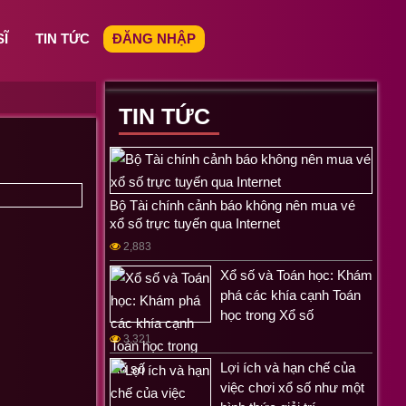
SĨ
TIN TỨC
ĐĂNG NHẬP
TIN TỨC
Bộ Tài chính cảnh báo không nên mua vé
xổ số trực tuyến qua Internet
2,883
Xổ số và Toán học: Khám
phá các khía cạnh Toán
học trong Xổ số
3,321
Lợi ích và hạn chế của
việc chơi xổ số như một