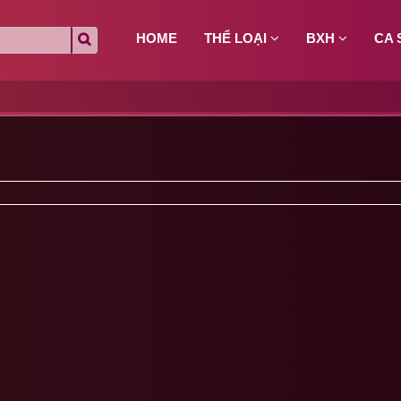
HOME
THỂ LOẠI
BXH
CA 