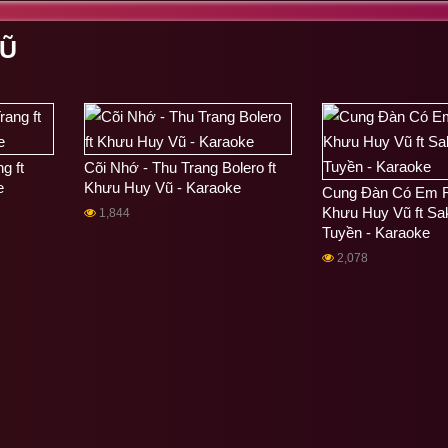
VŨ
g ft
Cõi Nhớ - Thu Trang Bolero ft
e
Khưu Huy Vũ - Karaoke
Cung Đàn Có Em R
Khưu Huy Vũ ft Sa
1,844
Tuyền - Karaoke
2,078