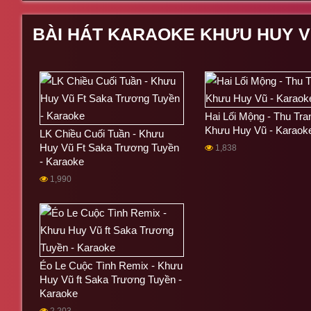
BÀI HÁT KARAOKE KHƯU HUY 
Hai Lối Mộng - Thu Tran
Khưu Huy Vũ - Karaok
LK Chiều Cuối Tuần - Khưu
Huy Vũ Ft Saka Trương Tuyền
1,838
- Karaoke
1,990
Éo Le Cuộc Tình Remix - Khưu
Huy Vũ ft Saka Trương Tuyền -
Karaoke