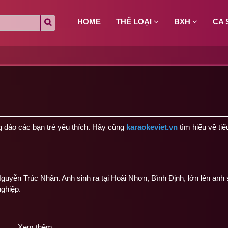
HOME
THỂ LOẠI
BXH
CA 
ng đảo các bạn trẻ yêu thích. Hãy cùng
karaokeviet.vn
tìm hiểu về tiể
guyễn Trúc Nhân. Anh sinh ra tại Hoài Nhơn, Bình Định, lớn lên anh 
ghiệp.
Xem thêm