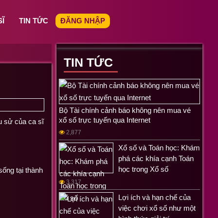
SĨ
TIN TỨC
ĐĂNG NHẬP
TIN TỨC
Bộ Tài chính cảnh báo không nên mua vé
xổ số trực tuyến qua Internet
u sử của ca sĩ
2,877
Xổ số và Toán học: Khám
phá các khía cạnh Toán
học trong Xổ số
sống tại thành
3,317
Lợi ích và hạn chế của
việc chơi xổ số như một