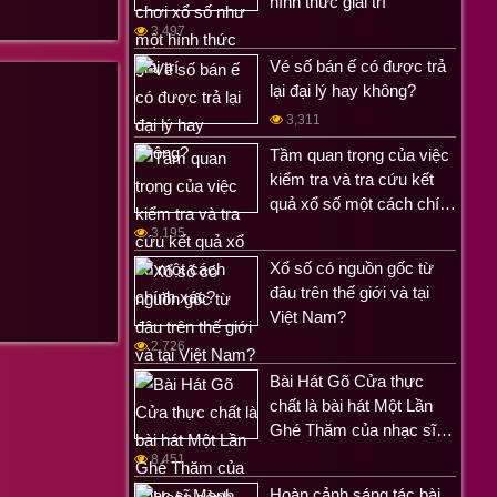
ệp ca hát cả.
hình thức giải trí
3,497
át để kiếm
Vé số bán ế có được trả
nh.
lại đại lý hay không?
ca sĩ Thu
3,311
Tầm quan trọng của việc
kiểm tra và tra cứu kết
âm nhạc bên
quả xổ số một cách chí…
3,195
Xổ số có nguồn gốc từ
đâu trên thế giới và tại
Việt Nam?
2,726
Bài Hát Gõ Cửa thực
chất là bài hát Một Lần
Ghé Thăm của nhạc sĩ…
8,451
Hoàn cảnh sáng tác bài