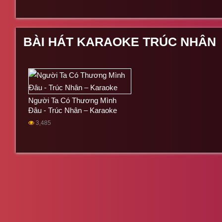
Trúc Nhân từ nhỏ đã là một ngươi có niềm đam mê lớn với nghệ
Anh đã phải cố gắng và nỗ lực thật nhiều để theo đuổi ca hát.
Sau khi tốt nghiệp THPT, anh đậu vào đại học Văn Lang chuyê
thêm thu nhập. Sau đó anh tham gia vào chương trình The Voic
BÀI HÁT KARAOKE TRÚC NHÂN
Trúc nhân chia sẽ rằng trong sự nghiệp ca hát ngươi anh quý 
Minh.
Anh còn nêu cảm nghĩ của mình về âm nhạc : "Âm nhạc là m
cạnh, và tôi tin mình sẽ vượt qua được tất cả mọi chuyện".
Người Ta Có Thương Mình
Đâu - Trúc Nhân – Karaoke
3,485