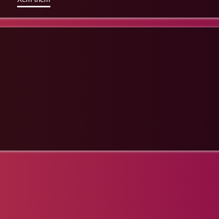
 thuật, đặc biệt là ca hát dù gia đình của anh không có ai theo nghi
n ngành thiết kế đồ họa. Trong thời gian đó anh vừa hoc vừa đi ca h
e giọng hát việt và từ đó ca hát đã trở thành công việc chính của a
mến và biết ơn đó là một người chị, một người dẫn dắt, chính là nữ 
ột phần trong cuộc sống của tôi .Khi mà đã có niềm đam mê và có 