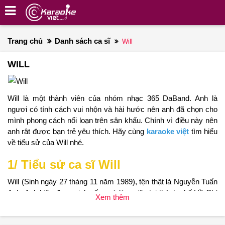
Trang chủ
Danh sách ca sĩ
Will
WILL
Will là một thành viên của nhóm nhạc 365 DaBand. Anh là
ngươi có tính cách vui nhộn và hài hước nên anh đã chọn cho
mình phong cách nổi loạn trên sân khấu. Chính vì điều này nên
anh rât được bạn trẻ yêu thích. Hãy cùng
karaoke việt
tìm hiểu
về tiểu sử của Will nhé.
1/ Tiểu sử ca sĩ Will
Will (Sinh ngày 27 tháng 11 năm 1989), tện thật là Nguyễn Tuấn
Anh. Anh hiện đang sinh sống và làm việc tại thành phố Hồ Chí
Xem thêm
Minh.
Will được đông đảo bạn trẻ yêu mến và biết đến với vai tro là