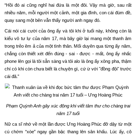
“Hồi đó ai cũng nghĩ hai đứa là một đôi. Vậy mà giờ, sau rất
nhiều năm, mỗi người một cảnh, một gia đình, con cái đùm đề,
quay sang một bên vẫn thấy người anh ngay đó.
Cái nói cái cười của ông ấy và tôi khi ở tuổi này, không còn là
kiểu vô tư lự của năm 17, mà bây giờ lại mang một thanh âm
trong trẻo êm ả của một tình thân. Mối duyên qua từng ấy năm,
chẳng còn thiết xét đến đúng - sai - được - mất, ông ấy nhấc
phone lên gọi là tôi sẵn sàng và tôi alo là ông ấy xông pha, thậm
chí có khi còn chưa biết là chuyện gì, cứ ừ với "đồng đội" trước
cái đã.”
Phạm Quỳnh Anh gây xúc động khi viết tâm thư cho chàng trai
năm 17 tuổi
Nữ ca sĩ nhớ về một lần được Ưng Hoàng Phúc đỡ dậy từ một
cú chớm “xòe” ngay gần bậc thang lên sân khấu. Lúc ấy, cô