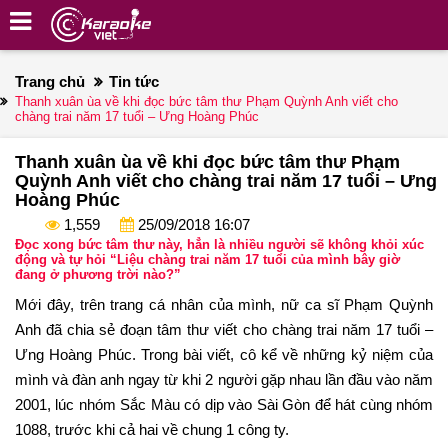
Trang chủ
Tin tức
Thanh xuân ùa về khi đọc bức tâm thư Phạm Quỳnh Anh viết cho
chàng trai năm 17 tuổi – Ưng Hoàng Phúc
Thanh xuân ùa về khi đọc bức tâm thư Phạm
Quỳnh Anh viết cho chàng trai năm 17 tuổi – Ưng
Hoàng Phúc
1,559
25/09/2018 16:07
Đọc xong bức tâm thư này, hẳn là nhiều người sẽ không khỏi xúc
động và tự hỏi “Liệu chàng trai năm 17 tuổi của mình bây giờ
đang ở phương trời nào?”
Mới đây, trên trang cá nhân của mình, nữ ca sĩ Phạm Quỳnh
Anh đã chia sẻ đoạn tâm thư viết cho chàng trai năm 17 tuổi –
Ưng Hoàng Phúc. Trong bài viết, cô kể về những kỷ niệm của
mình và đàn anh ngay từ khi 2 người gặp nhau lần đầu vào năm
2001, lúc nhóm Sắc Màu có dịp vào Sài Gòn để hát cùng nhóm
1088, trước khi cả hai về chung 1 công ty.