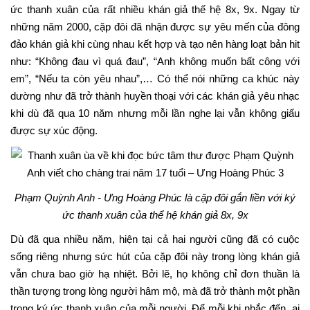
ức thanh xuân của rất nhiều khán giả thế hệ 8x, 9x. Ngay từ
những năm 2000, cặp đôi đã nhận được sự yêu mến của đông
đảo khán giả khi cùng nhau kết hợp và tạo nên hàng loạt bản hit
như: “Không đau vì quá đau”, “Anh không muốn bất công với
em”, “Nếu ta còn yêu nhau”,… Có thể nói những ca khúc này
dường như đã trở thành huyền thoại với các khán giả yêu nhạc
khi dù đã qua 10 năm nhưng mỗi lần nghe lại vẫn không giấu
được sự xúc động.
Phạm Quỳnh Anh - Ưng Hoàng Phúc là cặp đôi gắn liền với ký
ức thanh xuân của thể hệ khán giả 8x, 9x
Dù đã qua nhiều năm, hiện tại cả hai người cũng đã có cuộc
sống riêng nhưng sức hút của cặp đôi này trong lòng khán giả
vẫn chưa bao giờ hạ nhiệt. Bởi lẽ, họ không chỉ đơn thuần là
thần tượng trong lòng người hâm mộ, mà đã trở thành một phần
trong ký ức thanh xuân của mỗi người. Để mỗi khi nhắc đến, ai