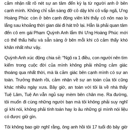
cảm nhận rất rõ nét sự an tâm đến kỳ lạ từ người anh ở bên
cạnh mình. Không chỉ sẵn sàng đỡ cô dậy khi cô vấp ngã, Ưng
Hoàng Phúc còn ở bên cạnh động viên khi thấy cô nôn nao lo
lắng sau khoảng thời gian dài đi hát trở lại. Hẳn là phải quan tâm
đến cô em gái Phạm Quỳnh Anh lắm thì Ưng Hoàng Phúc mới
có thể thấu hiểu và sẵn sàng ở bên mỗi khi cô cảm thấy khó
khăn nhất như vậy.
Quỳnh Anh xúc động chia sẻ: “Ngộ ra 1 điều, con người nên tìm
kiếm trong cuộc đời của mình không phải những cảm giác
thoáng qua nhất thời, mà là cảm giác bên cạnh mình có sự an
toàn. Trưởng thành rồi, cảm nhận về sự an toàn của tôi cũng
khác nhiều ngày xưa. Bây giờ, an toàn với tôi là về nhà thấy
Tuệ Lâm, Tuệ An vẫn ngủ say mèm bên chân mẹ. Ra đường,
tôi muốn đi cùng những người bạn mà tôi không phải suy nghĩ
gì khi nói, không phải tính toán hay lo âu những gì mình nói liệu
có được giữ gìn.
Tôi không bao giờ nghĩ rằng, ông anh hồi tôi 17 tuổi đó bây giờ