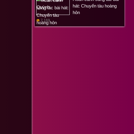
hát: Chuyến tàu hoàng
hôn
7,169