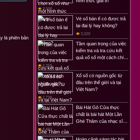
hình thức giải trí
3,506
Vé số bán ế có được trả
lại đại lý hay không?
3,320
y là phiên bản
Tầm quan trọng của việc
kiểm tra và tra cứu kết
quả xổ số một cách chí…
3,205
Xổ số có nguồn gốc từ
đâu trên thế giới và tại
Việt Nam?
2,739
Bài Hát Gõ Cửa thực
chất là bài hát Một Lần
Ghé Thăm của nhạc sĩ…
8,463
Hoàn cảnh sáng tác bài