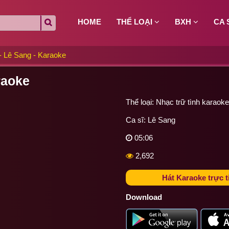
HOME
THỂ LOẠI
BXH
CA 
 Lê Sang - Karaoke
raoke
Thể loại:
Nhạc trữ tình karaoke
Ca sĩ:
Lê Sang
05:06
2,692
Hát Karaoke trực t
Download