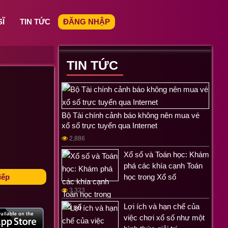
SĨ
TIN TỨC
ĐĂNG NHẬP
TIN TỨC
Bộ Tài chính cảnh báo không nên mua vé
xổ số trực tuyến qua Internet
2,886
Xổ số và Toán học: Khám
phá các khía cạnh Toán
iếp
học trong Xổ số
3,323
Lợi ích và hạn chế của
việc chơi xổ số như một