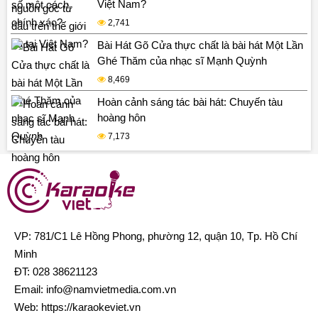
Việt Nam?
2,741
Bài Hát Gõ Cửa thực chất là bài hát Một Lần
Ghé Thăm của nhạc sĩ Mạnh Quỳnh
8,469
Hoàn cảnh sáng tác bài hát: Chuyến tàu
hoàng hôn
7,173
VP: 781/C1 Lê Hồng Phong, phường 12, quận 10, Tp. Hồ Chí
Minh
ĐT:
028 38621123
Email:
info@namvietmedia.com.vn
Web: https://karaokeviet.vn