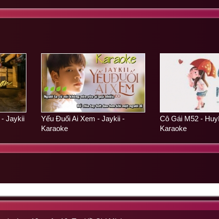
 Jaykii
Yếu Đuối Ai Xem - Jaykii -
Cô Gái M52 - HuyR
Karaoke
Karaoke