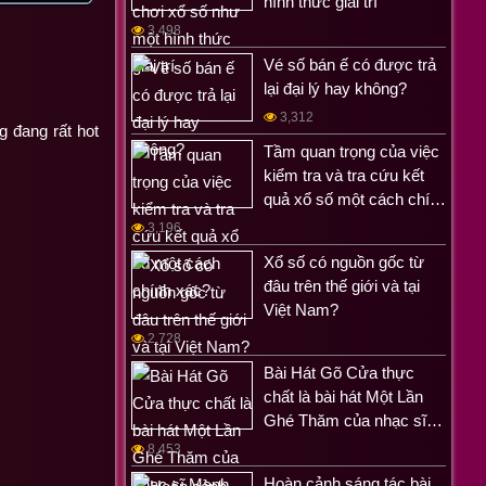
hình thức giải trí
3,498
Vé số bán ế có được trả
lại đại lý hay không?
3,312
đang rất hot
Tầm quan trọng của việc
kiểm tra và tra cứu kết
quả xổ số một cách chí…
3,196
Xổ số có nguồn gốc từ
đâu trên thế giới và tại
Việt Nam?
2,728
Bài Hát Gõ Cửa thực
chất là bài hát Một Lần
Ghé Thăm của nhạc sĩ…
8,453
Hoàn cảnh sáng tác bài