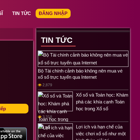
SĨ
TIN TỨC
ĐĂNG NHẬP
TIN TỨC
Bộ Tài chính cảnh báo không nên mua vé
xổ số trực tuyến qua Internet
2,879
Xổ số và Toán học: Khám
phá các khía cạnh Toán
iếp
học trong Xổ số
3,318
Lợi ích và hạn chế của
việc chơi xổ số như một