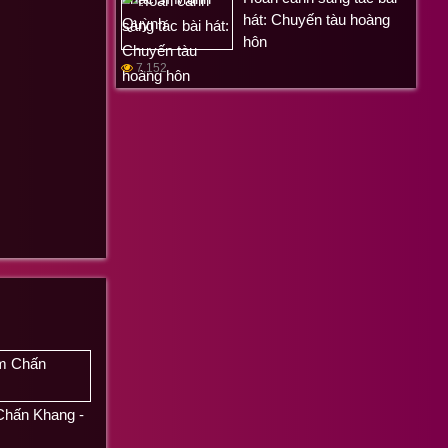
hát: Chuyến tàu hoàng
hôn
7,152
Chấn Khang -