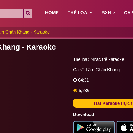
HOME
THỂ LOẠI
BXH
CA 
âm Chấn Khang - Karaoke
Khang - Karaoke
Thể loại:
Nhạc trẻ karaoke
Ca sĩ:
Lâm Chấn Khang
04:31
5,236
Hát Karaoke trực t
Download