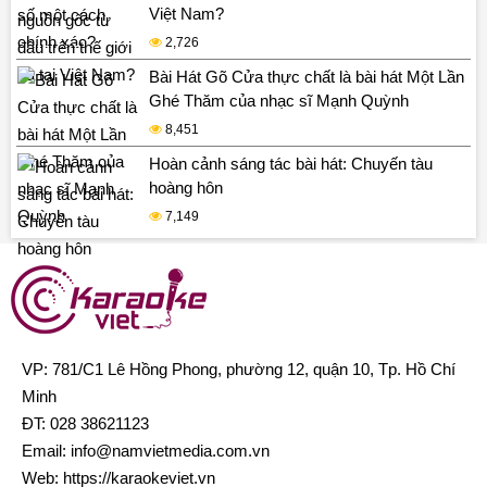
Việt Nam?
2,726
Bài Hát Gõ Cửa thực chất là bài hát Một Lần
Ghé Thăm của nhạc sĩ Mạnh Quỳnh
8,451
Hoàn cảnh sáng tác bài hát: Chuyến tàu
hoàng hôn
7,149
VP: 781/C1 Lê Hồng Phong, phường 12, quận 10, Tp. Hồ Chí
Minh
ĐT:
028 38621123
Email:
info@namvietmedia.com.vn
Web: https://karaokeviet.vn