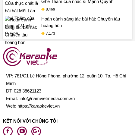
Ghé Thăm của nhạc sĩ Mạnh Quỳnh
8,469
Hoàn cảnh sáng tác bài hát: Chuyến tàu
hoàng hôn
7,173
VP: 781/C1 Lê Hồng Phong, phường 12, quận 10, Tp. Hồ Chí
Minh
ĐT:
028 38621123
Email:
info@namvietmedia.com.vn
Web: https://karaokeviet.vn
KẾT NỐI VỚI CHÚNG TÔI