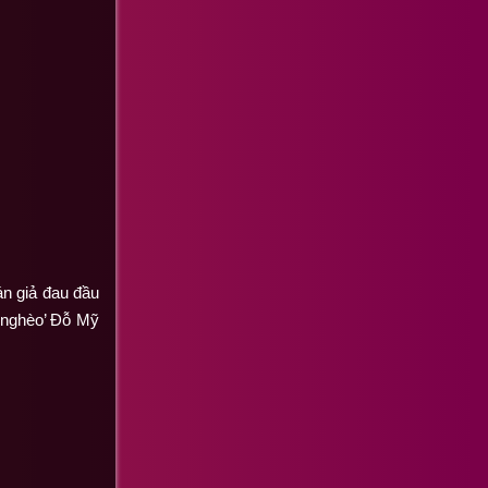
án giả đau đầu
u nghèo’ Đỗ Mỹ