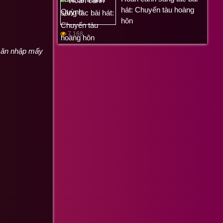
hát: Chuyến tàu hoàng
hôn
7,168
g ăn nhập mấy