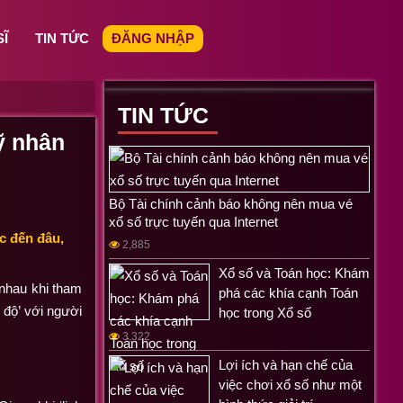
SĨ
TIN TỨC
ĐĂNG NHẬP
TIN TỨC
ỹ nhân
Bộ Tài chính cảnh báo không nên mua vé
xổ số trực tuyến qua Internet
c đến đâu,
2,885
Xổ số và Toán học: Khám
 nhau khi tham
phá các khía cạnh Toán
 độ’ với người
học trong Xổ số
3,322
Lợi ích và hạn chế của
việc chơi xổ số như một