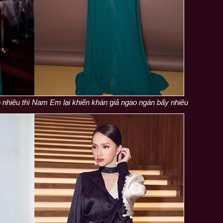
 nhiêu thì Nam Em lại khiến khán giả ngao ngán bấy nhiêu