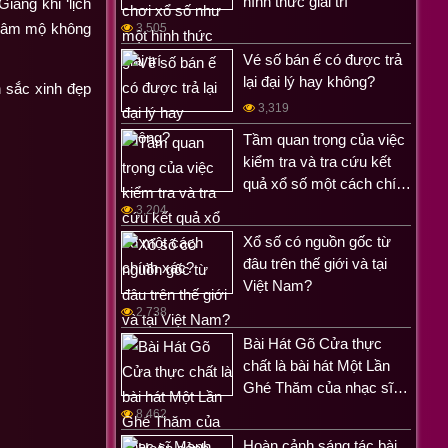
hình thức giải trí
ang khi ‘lịch
 hâm mộ không
3,505
Vé số bán ế có được trả
lại đại lý hay không?
n sắc xinh đẹp
3,319
Tầm quan trọng của việc
kiểm tra và tra cứu kết
quả xổ số một cách chí…
3,204
Xổ số có nguồn gốc từ
đâu trên thế giới và tại
Việt Nam?
2,738
Bài Hát Gõ Cửa thực
chất là bài hát Một Lần
Ghé Thăm của nhạc sĩ…
8,462
Hoàn cảnh sáng tác bài