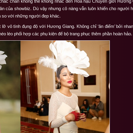
chắc chắn không thể không nhắc đến Hoa hậu Chuyển giới Hương Gi
hân của showbiz. Dù vậy nhưng cô nàng vẫn luôn khiến cho người
ơn so với những người đẹp khác.
t lỡ vô tình đụng độ với Hương Giang. Không chỉ ‘ăn điểm’ bởi nha
 khéo léo phối hợp các phụ kiện để bộ trang phục thêm phần hoàn hảo.