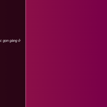
ộc gọn gàng ở