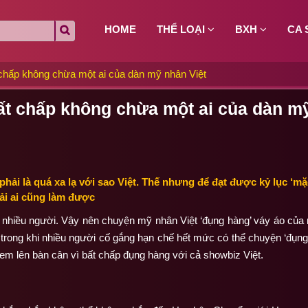
HOME
THỂ LOẠI
BXH
CA 
 chấp không chừa một ai của dàn mỹ nhân Việt
bất chấp không chừa một ai của dàn m
ải là quá xa lạ với sao Việt. Thế nhưng để đạt được kỷ lục ‘mặ
ải ai cũng làm được
 nhiều người. Vậy nên chuyện mỹ nhân Việt ‘đụng hàng’ váy áo của
 trong khi nhiều người cố gắng hạn chế hết mức có thể chuyện ‘đụng
em lên bàn cân vì bất chấp đụng hàng với cả showbiz Việt.