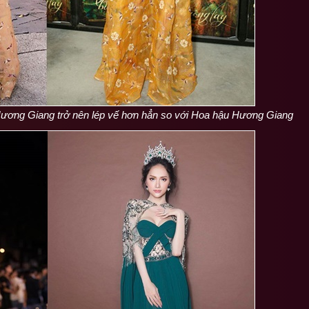
Hương Giang trở nên lép vế hơn hẳn so với Hoa hậu Hương Giang