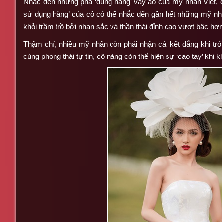
Nhắc đến những pha ‘đụng hàng’ váy áo của mỹ nhân Việt, 
sử đụng hàng’ của cô có thể nhắc đến gần hết những mỹ n
khỏi trầm trồ bởi nhan sắc và thần thái đỉnh cao vượt bậc h
Thậm chí, nhiều mỹ nhân còn phải nhận cái kết đắng khi tró
cùng phong thái tự tin, cô nàng còn thể hiện sự ‘cao tay’ khi