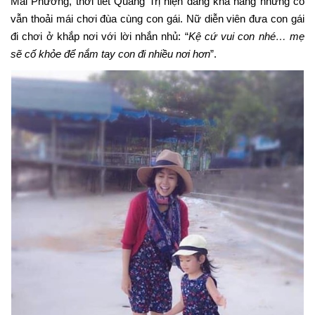
Mai Phương, thời tiết Quảng Trị hiện đang khá nắng nhưng cô
vẫn thoải mái chơi đùa cùng con gái. Nữ diễn viên đưa con gái
đi chơi ở khắp nơi với lời nhắn nhủ: “
Kệ cứ vui con nhé… mẹ
sẽ cố khỏe để nắm tay con đi nhiều nơi hơn
”.