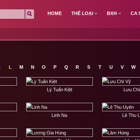
HOME
THỂ LOẠI
BXH
CA 
K
L
M
N
O
P
Q
R
S
T
U
V
W
Lý Tuấn Kiệt
Lưu Chí
Linh Na
Lê Thu 