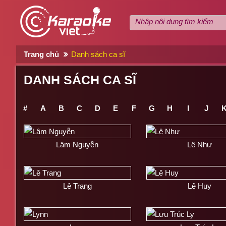
Trang chủ
Danh sách ca sĩ
DANH SÁCH CA SĨ
#
A
B
C
D
E
F
G
H
I
J
Lâm Nguyễn
Lê Như
Lê Trang
Lê Huy