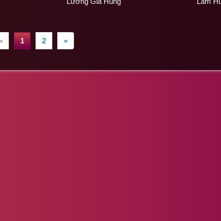
Lương Gia Hùng
Lâm H
«
1
2
»