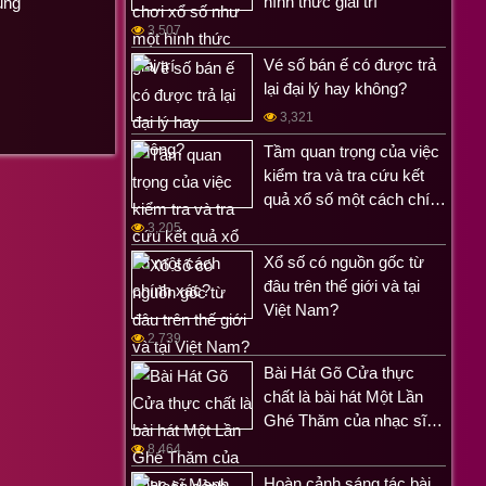
hình thức giải trí
ùng
3,507
Vé số bán ế có được trả
lại đại lý hay không?
3,321
Tầm quan trọng của việc
kiểm tra và tra cứu kết
quả xổ số một cách chí…
3,205
Xổ số có nguồn gốc từ
đâu trên thế giới và tại
Việt Nam?
2,739
Bài Hát Gõ Cửa thực
chất là bài hát Một Lần
Ghé Thăm của nhạc sĩ…
8,464
Hoàn cảnh sáng tác bài