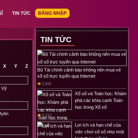
SĨ
TIN TỨC
ĐĂNG NHẬP
TIN TỨC
X
Y
Z
Bộ Tài chính cảnh báo không nên mua vé
xổ số trực tuyến qua Internet
2,886
 Vỹ
Xổ số và Toán học: Khám
phá các khía cạnh Toán
học trong Xổ số
Uyên
3,323
Lợi ích và hạn chế của
việc chơi xổ số như một