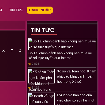
SĨ
TIN TỨC
ĐĂNG NHẬP
TIN TỨC
X
Y
Z
Bộ Tài chính cảnh báo không nên mua vé
xổ số trực tuyến qua Internet
2,875
Xổ số và Toán học: Khám
phá các khía cạnh Toán
học trong Xổ số
3,316
Lợi ích và hạn chế của
việc chơi xổ số như một