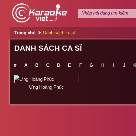
Trang chủ
Danh sách ca sĩ
DANH SÁCH CA SĨ
#
A
B
C
D
E
F
G
H
I
J
Ưng Hoàng Phúc