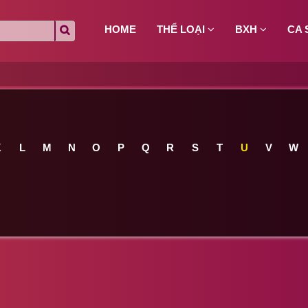
HOME
THỂ LOẠI
BXH
CA 
K
L
M
N
O
P
Q
R
S
T
U
V
W