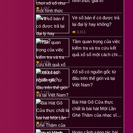
hình thức giải trí
3,497
Vé số bán ế có được trả
lại đại lý hay không?
3,311
Tầm quan trọng của việc
kiểm tra và tra cứu kết
quả xổ số một cách chí…
3,195
Xổ số có nguồn gốc từ
đâu trên thế giới và tại
Việt Nam?
2,725
Bài Hát Gõ Cửa thực
chất là bài hát Một Lần
Ghé Thăm của nhạc sĩ…
8,450
Hoàn cảnh sáng tác bài