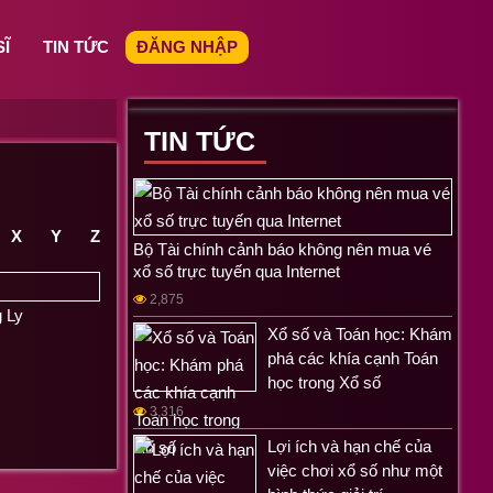
SĨ
TIN TỨC
ĐĂNG NHẬP
TIN TỨC
X
Y
Z
Bộ Tài chính cảnh báo không nên mua vé
xổ số trực tuyến qua Internet
2,875
 Ly
Xổ số và Toán học: Khám
phá các khía cạnh Toán
học trong Xổ số
3,316
Lợi ích và hạn chế của
việc chơi xổ số như một