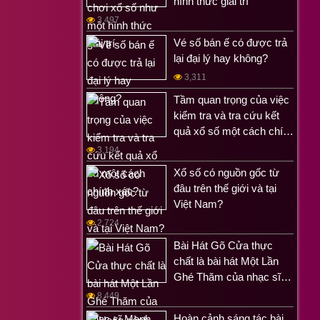
hình thức giải trí
3,497
Vé số bán ế có được trả
lại đại lý hay không?
3,311
Tầm quan trọng của việc
kiểm tra và tra cứu kết
quả xổ số một cách chí…
3,194
Xổ số có nguồn gốc từ
đâu trên thế giới và tại
Việt Nam?
2,724
Bài Hát Gõ Cửa thực
chất là bài hát Một Lần
Ghé Thăm của nhạc sĩ…
8,449
Hoàn cảnh sáng tác bài