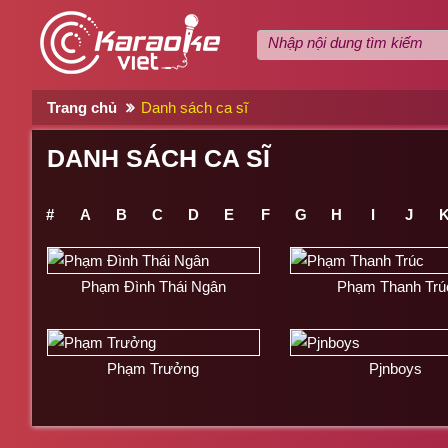
Trang chủ
Danh sách ca sĩ
DANH SÁCH CA SĨ
#
A
B
C
D
E
F
G
H
I
J
Phạm Đình Thái Ngân
Phạm Thanh Trú
Phạm Trưởng
Pjnboys