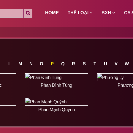
HOME
THỂ LOẠI
BXH
CA 
K
L
M
N
O
P
Q
R
S
T
U
V
W
c
Phan Đình Tùng
Phương
Phan Mạnh Quỳnh