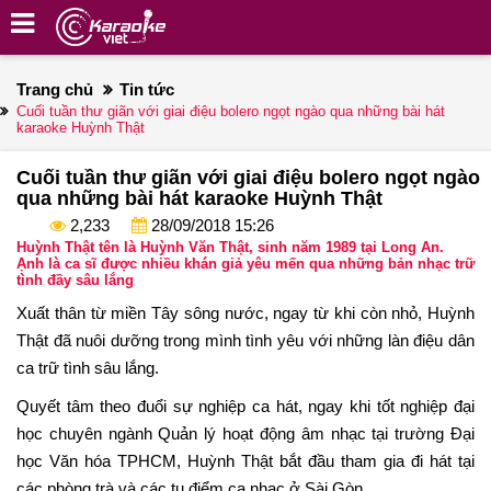
Trang chủ
Tin tức
Cuối tuần thư giãn với giai điệu bolero ngọt ngào qua những bài hát
karaoke Huỳnh Thật
Cuối tuần thư giãn với giai điệu bolero ngọt ngào
qua những bài hát karaoke Huỳnh Thật
2,233
28/09/2018 15:26
Huỳnh Thật tên là Huỳnh Văn Thật, sinh năm 1989 tại Long An.
Ạnh là ca sĩ được nhiều khán giả yêu mến qua những bản nhạc trữ
tình đầy sâu lắng
Xuất thân từ miền Tây sông nước, ngay từ khi còn nhỏ, Huỳnh
Thật đã nuôi dưỡng trong mình tình yêu với những làn điệu dân
ca trữ tình sâu lắng.
Quyết tâm theo đuổi sự nghiệp ca hát, ngay khi tốt nghiệp đại
học chuyên ngành Quản lý hoạt động âm nhạc tại trường Đại
học Văn hóa TPHCM, Huỳnh Thật bắt đầu tham gia đi hát tại
các phòng trà và các tụ điểm ca nhạc ở Sài Gòn.