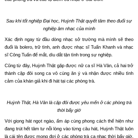
Sau khi tốt nghiệp Đại học, Huỳnh Thật quyết tâm theo đuổi sự
nghiệp âm nhạc của mình
Xác định ngay từ đầu dòng nhạc sở trường mà mình sẽ theo
đuổi là bolero, trữ tình, anh được nhạc sĩ Tuấn Khanh và nhạc
sĩ Công Tuấn để mắt, dìu dắt tận tình trong sự nghiệp.
Cũng từ đây, Huỳnh Thật gặp được nữ ca sĩ Hà Vân, cả hai trở
thành cặp đôi song ca vô cùng ăn ý và nhận được nhiều tình
cảm của khán giả khi đi hát tại các phòng trà.
Huỳnh Thật, Hà Vân là cặp đôi được yêu mến ở các phòng trà
thời bấy giớ
Với giọng hát ngọt ngào, ấm áp cùng phong cách thể hiện như
đang trút hết tâm tư nỗi lòng vào từng câu hát, Huỳnh Thật luôn
là cái tên được mong đợi ở các phòng trà ca nhạc thời bấy giờ.