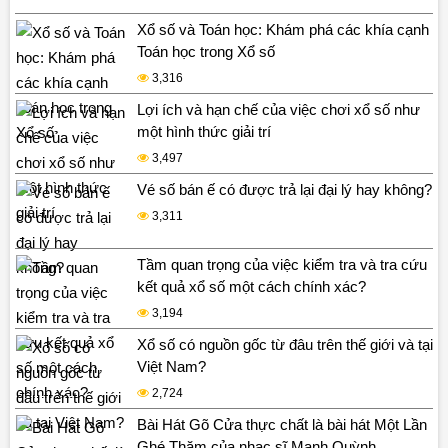
Xổ số và Toán học: Khám phá các khía cạnh
Toán học trong Xổ số
3,316
Lợi ích và hạn chế của việc chơi xổ số như
một hình thức giải trí
3,497
Vé số bán ế có được trả lại đại lý hay không?
3,311
Tầm quan trọng của việc kiểm tra và tra cứu
kết quả xổ số một cách chính xác?
3,194
Xổ số có nguồn gốc từ đâu trên thế giới và tại
Việt Nam?
2,724
Bài Hát Gõ Cửa thực chất là bài hát Một Lần
Ghé Thăm của nhạc sĩ Mạnh Quỳnh